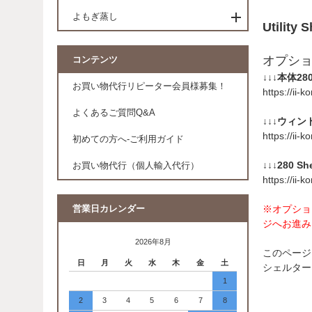
よもぎ蒸し
Utility 
オプシ
コンテンツ
↓↓↓本体280
お買い物代行リピーター会員様募集！
https://ii
よくあるご質問Q&A
↓↓↓ウィン
https://ii
初めての方へ-ご利用ガイド
↓↓↓280 S
お買い物代行（個人輸入代行）
https://ii
※オプショ
営業日カレンダー
ジへお進み
2026年8月
このページは28
日
月
火
水
木
金
土
シェルター
1
2
3
4
5
6
7
8