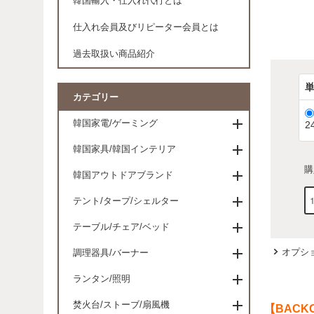
韓国輸入・仕入れ代行とは
仕入れ会員及びリピーター会員とは
過去取扱い商品紹介
カテゴリー
韓国家電/ゲーミング
2
韓国家具/韓国インテリア
購
韓国アウトドアブランド
テント/タープ/シェルター
テーブル/チェア/ベッド
オプシ
調理器具/バーナー
ランタン/照明
焚火台/ストーブ/扇風機
【BACKC