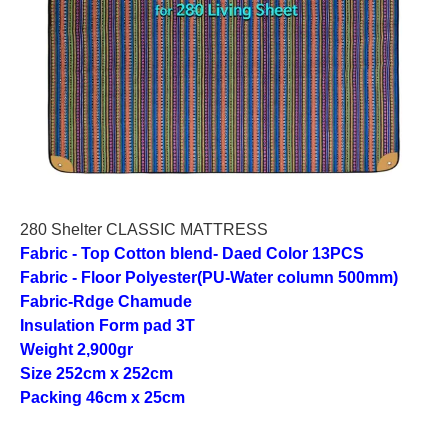
280 Shelter CLASSIC MATTRESS
Fabric - Top Cotton blend- Daed Color 13PCS
Fabric - Floor Polyester(PU-Water column 500mm)
Fabric-Rdge Chamude
Insulation Form pad 3T
Weight 2,900gr
Size 252cm x 252cm
Packing 46cm x 25cm