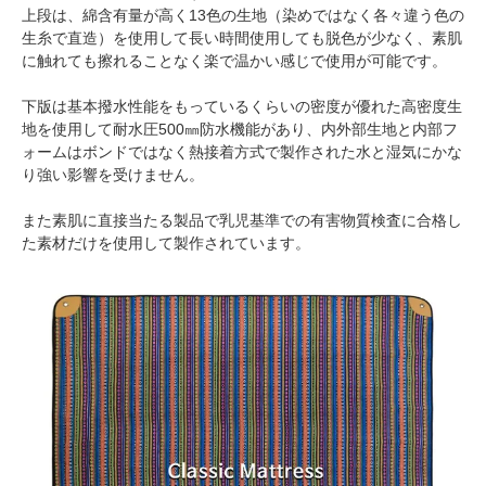
上段は、綿含有量が高く13色の生地（染めではなく各々違う色の
生糸で直造）を使用して長い時間使用しても脱色が少なく、素肌
に触れても擦れることなく楽で温かい感じで使用が可能です。
下版は基本撥水性能をもっているくらいの密度が優れた高密度生
地を使用して耐水圧500㎜防水機能があり、内外部生地と内部フ
ォームはボンドではなく熱接着方式で製作された水と湿気にかな
り強い影響を受けません。
また素肌に直接当たる製品で乳児基準での有害物質検査に合格し
た素材だけを使用して製作されています。