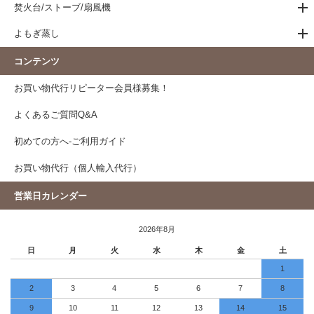
焚火台/ストーブ/扇風機
よもぎ蒸し
コンテンツ
お買い物代行リピーター会員様募集！
よくあるご質問Q&A
初めての方へ-ご利用ガイド
お買い物代行（個人輸入代行）
営業日カレンダー
2026年8月
日
月
火
水
木
金
土
1
2
3
4
5
6
7
8
9
10
11
12
13
14
15