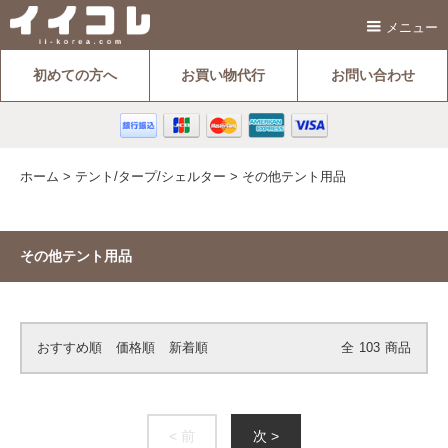
メニュー
初めての方へ
お買い物代行
お問い合わせ
ホーム
>
テント/タープ/シェルター
>
その他テント用品
その他テント用品
おすすめ順
価格順
新着順
全
103
商品
< 前
次 >