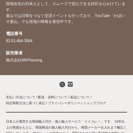
現地在住の日本人として、スムーズで安心できる対応を心がけていま
す。
釜山では日韓をつなぐ交流イベントも行っており、YouTube「
わぼい
そ釜山
」でも現地の情報を発信中です。
電話番号
82-51-464-3564
販売業者
株式会社MKPlanning
支払い方法について
/
配送・送料について
/
返品について
/
特定商取引法に基づく表記
/
プライバシーポリシー
/
ショップブログ
日本人が運営する韓国輸入代行・個人輸入サービス「イイコレ！」です。 15年以
上の実績をもとに、韓国商品の個人輸入代行から、韓国メーカー仕入れまで幅広く