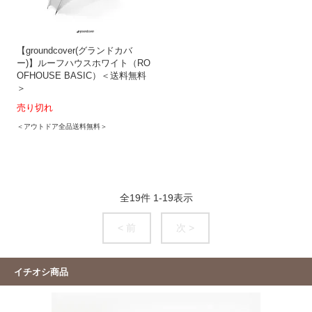
【groundcover(グランドカバ
ー)】ルーフハウスホワイト（RO
OFHOUSE BASIC）＜送料無料
＞
売り切れ
＜アウトドア全品送料無料＞
全
19
件
1
-
19
表示
< 前
次 >
イチオシ商品