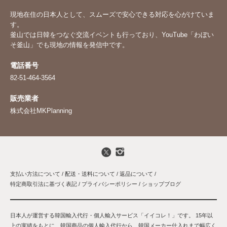
現地在住の日本人として、スムーズで安心できる対応を心がけていま
す。
釜山では日韓をつなぐ交流イベントも行っており、YouTube「
わぼい
そ釜山
」でも現地の情報を発信中です。
電話番号
82-51-464-3564
販売業者
株式会社MKPlanning
支払い方法について
/
配送・送料について
/
返品について
/
特定商取引法に基づく表記
/
プライバシーポリシー
/
ショップブログ
日本人が運営する韓国輸入代行・個人輸入サービス「イイコレ！」です。 15年以
上の実績をもとに、韓国商品の個人輸入代行から、韓国メーカー仕入れまで幅広く