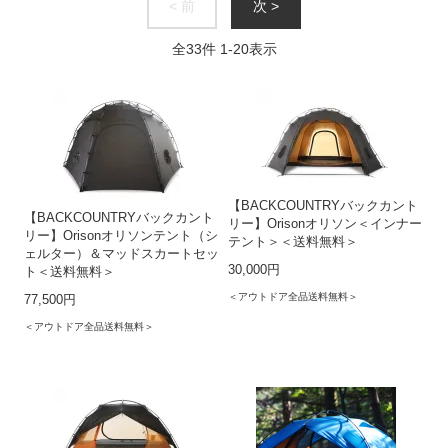
< 前
次 >
全
33
件
1
-
20
表示
【BACKCOUNTRYバックカント
【BACKCOUNTRYバックカント
リー】Orisonオリソン＜インナー
リー】Orisonオリソンテント（シ
テント＞＜送料無料＞
ェルター）＆マッドスカートセッ
30,000円
ト＜送料無料＞
＜アウトドア全品送料無料＞
77,500円
＜アウトドア全品送料無料＞