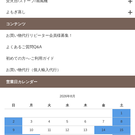
焚火台/ストーブ/扇風機
よもぎ蒸し
コンテンツ
お買い物代行リピーター会員様募集！
よくあるご質問Q&A
初めての方へ-ご利用ガイド
お買い物代行（個人輸入代行）
営業日カレンダー
2026年8月
日
月
火
水
木
金
土
1
2
3
4
5
6
7
8
9
10
11
12
13
14
15