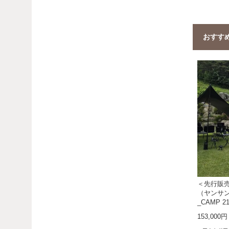
おすす
＜先行販売
（ヤンサン
_CAMP 
153,000円