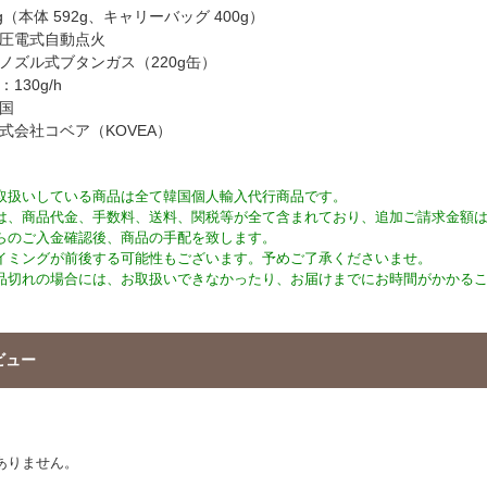
g（本体 592g、キャリーバッグ 400g）
圧電式自動点火
ノズル式ブタンガス（220g缶）
130g/h
国
式会社コベア（KOVEA）
取扱いしている商品は全て韓国個人輸入代行商品です。
は、商品代金、手数料、送料、関税等が全て含まれており、追加ご請求金額
らのご入金確認後、商品の手配を致します。
イミングが前後する可能性もございます。予めご了承くださいませ。
品切れの場合には、お取扱いできなかったり、お届けまでにお時間がかかる
ビュー
ありません。