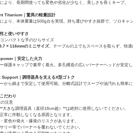
により、長期間使っても変色や劣化が少なく、美しさを長くキープ。
ight Titanium｜驚異の軽量設計
により、本体重量は500g台を実現。持ち運びやすさ抜群で、ソロキャ
性と使いやすさ
ize｜コンパクトな手のひらサイズ
198.7 × 116mmのミニサイズ
。テーブルの上でもスペースを取らず、快適
Firepower｜安定した火力
ー保護キャップで素早く着火。多孔構造の広いバーナーヘッドが安定し
Pot Support｜調理器具を支えるX型ゴトク
ーから鍋まで安定して使用可能。分離式設計でスープや油汚れも簡単に
こだわり
上の注意
**大きな調理器具（直径18cm超）**は絶対に使用しないでください。
正常に作動しなくなる原因となります。
・変色や発火・爆発のリスクがあります。
サリー等でバーナーを覆わないでください。