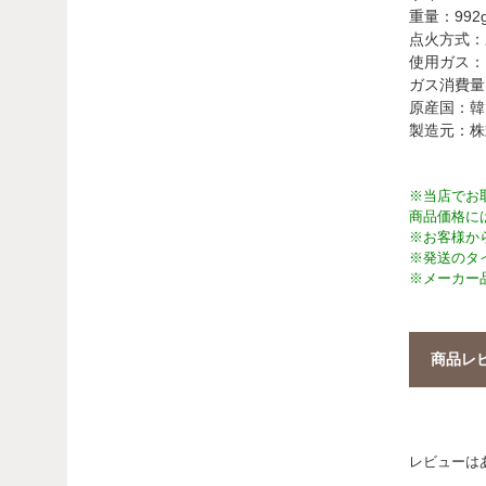
重量：992
点火方式：
使用ガス：
ガス消費量：
原産国：韓
製造元：株
※当店でお
商品価格に
※お客様か
※発送のタ
※メーカー
商品レ
レビューは