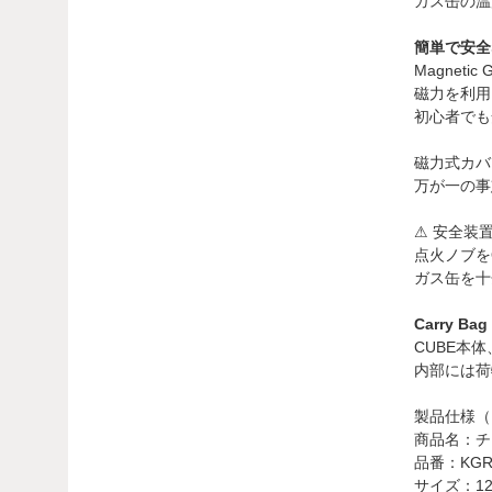
ガス缶の温
簡単で安全
Magneti
磁力を利用
初心者でも
磁力式カバ
万が一の事
⚠ 安全装
点火ノブを
ガス缶を十
Carry 
CUBE本
内部には荷
製品仕様（K
商品名：チタ
品番：KGR-
サイズ：120 