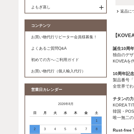
よもぎ蒸し
返品に
コンテンツ
【KOVE
お買い物代行リピーター会員様募集！
誕生10周
よくあるご質問Q&A
独自のデザ
初めての方へ-ご利用ガイド
KOVEA
お買い物代行（個人輸入代行）
10周年記念
製品番号「K
全世界でわずか
営業日カレンダー
チタンの力で
2026年8月
KOREA 
韓国・PO
日
月
火
水
木
金
土
唯一無二の
1
2
3
4
5
6
7
8
Rust-fr