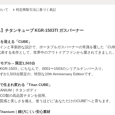
ついて
特定商取引法に基づく表記
A】チタンキューブ KGR-1503TI ガスバーナー
年を迎える「CUBE」
インと革新的な設計で、ポータブルガスバーナーの常識を覆した「CUB
を代表する名作として、世界中のアウトドアファンから愛されてきました
モデル – 限定1,503台
GR-1503」にちなんで、0001〜1503のシリアルナンバー入り。
1,503台限定の、特別な10th Anniversary Editionです。
生まれ変わる「Titan CUBE」
TITANIUM｜チタンボディ
SCO製の高品質チタンを採用。
質感と美しさを備え、使うほどに"あなただけのCUBE"へと育ちます。
ee Titanium｜錆びにくい安心素材