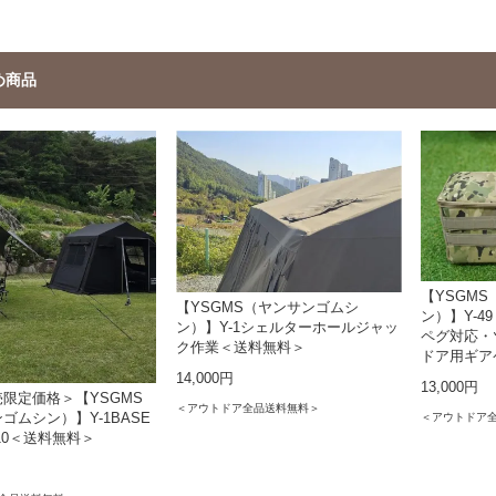
め商品
【YSGM
【YSGMS（ヤンサンゴムシ
ン）】Y-4
ン）】Y-1シェルターホールジャッ
ペグ対応・
ク作業＜送料無料＞
ドア用ギア
14,000円
13,000円
限定価格＞【YSGMS
＜アウトドア全品送料無料＞
＜アウトドア
ゴムシン）】Y-1BASE
210＜送料無料＞