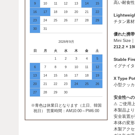
高い耐食性
9
10
11
12
13
14
15
16
17
18
19
20
21
22
Lightwe
23
24
25
26
27
28
29
チタン素材
30
31
優れた携帯
Mini S
2026年9月
212.2 × 
日
月
火
水
木
金
土
1
2
3
4
5
Stable 
イグナイタ
6
7
8
9
10
11
12
13
14
15
16
17
18
19
X Type 
20
21
22
23
24
25
26
小型クッカ
27
28
29
30
安全性への
⚠ ご使用
※青色は休業日となります（土日、韓国
本製品より
祝日） 営業時間：AM10:00～PM6:00
安全装置が
本体の変形
木製アクセ