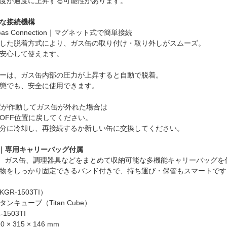
度が過度に上昇する可能性があります。
な接続機構
c Gas Connection｜マグネット式で簡単接続
した脱着方式により、ガス缶の取り付け・取り外しがスムーズ。
安心して使えます。
ーは、ガス缶内部の圧力が上昇すると自動で脱着。
態でも、安全に使用できます。
置が作動してガス缶が外れた場合は
OFF位置に戻してください。
分に冷却し、再接続するか新しい缶に交換してください。
Bag｜専用キャリーバッグ付属
体、ガス缶、調理器具などをまとめて収納可能な多機能キャリーバッグを
物をしっかり固定できるバンド付きで、持ち運び・保管もスマートです
GR-1503TI）
ンキューブ（Titan Cube）
1503TI
× 315 × 146 mm