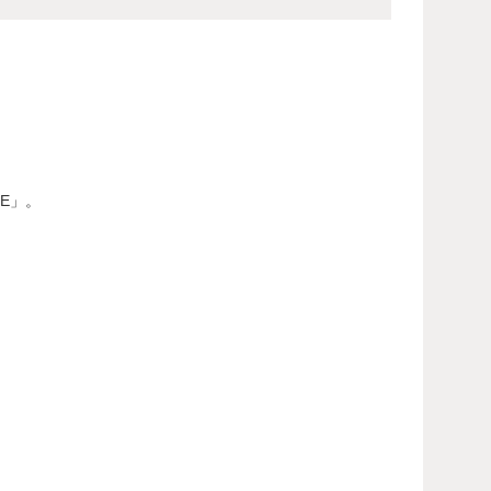
E」。
。