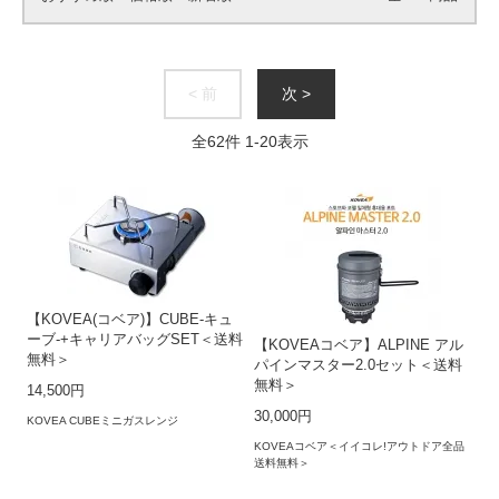
< 前
次 >
全
62
件
1
-
20
表示
【KOVEA(コベア)】CUBE-キュ
ーブ-+キャリアバッグSET＜送料
【KOVEAコベア】ALPINE アル
無料＞
パインマスター2.0セット＜送料
無料＞
14,500円
30,000円
KOVEA CUBEミニガスレンジ
KOVEAコベア＜イイコレ!アウトドア全品
送料無料＞