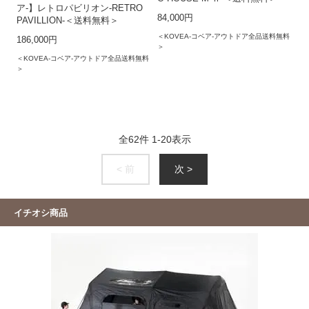
ア-】レトロパビリオン-RETRO
84,000円
PAVILLION-＜送料無料＞
＜KOVEA-コベア-アウトドア全品送料無料
186,000円
＞
＜KOVEA-コベア-アウトドア全品送料無料
＞
全
62
件
1
-
20
表示
< 前
次 >
イチオシ商品