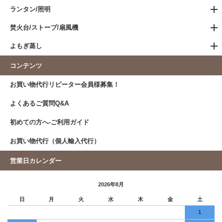
ランタン/照明
焚火台/ストーブ/扇風機
よもぎ蒸し
コンテンツ
お買い物代行リピーター会員様募集！
よくあるご質問Q&A
初めての方へ-ご利用ガイド
お買い物代行（個人輸入代行）
営業日カレンダー
2026年8月
日
月
火
水
木
金
土
1