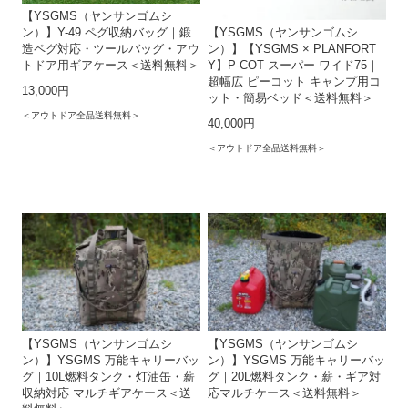
【YSGMS（ヤンサンゴムシ
ン）】Y-49 ペグ収納バッグ｜鍛
【YSGMS（ヤンサンゴムシ
造ペグ対応・ツールバッグ・アウ
ン）】【YSGMS × PLANFORT
トドア用ギアケース＜送料無料＞
Y】P-COT スーパー ワイド75｜
超幅広 ピーコット キャンプ用コ
13,000円
ット・簡易ベッド＜送料無料＞
＜アウトドア全品送料無料＞
40,000円
＜アウトドア全品送料無料＞
【YSGMS（ヤンサンゴムシ
【YSGMS（ヤンサンゴムシ
ン）】YSGMS 万能キャリーバッ
ン）】YSGMS 万能キャリーバッ
グ｜10L燃料タンク・灯油缶・薪
グ｜20L燃料タンク・薪・ギア対
収納対応 マルチギアケース＜送
応マルチケース＜送料無料＞