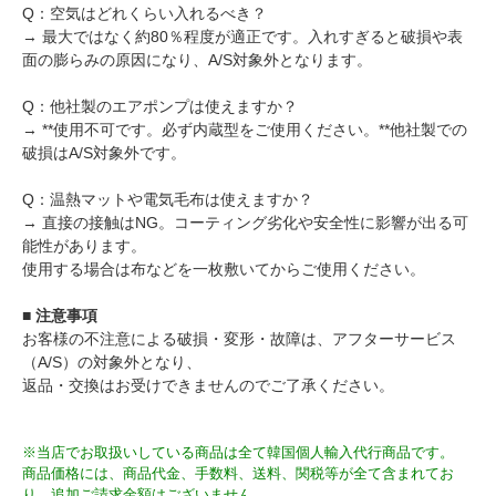
Q：空気はどれくらい入れるべき？
→ 最大ではなく約80％程度が適正です。入れすぎると破損や表
面の膨らみの原因になり、A/S対象外となります。
Q：他社製のエアポンプは使えますか？
→ **使用不可です。必ず内蔵型をご使用ください。**他社製での
破損はA/S対象外です。
Q：温熱マットや電気毛布は使えますか？
→ 直接の接触はNG。コーティング劣化や安全性に影響が出る可
能性があります。
使用する場合は布などを一枚敷いてからご使用ください。
■ 注意事項
お客様の不注意による破損・変形・故障は、アフターサービス
（A/S）の対象外となり、
返品・交換はお受けできませんのでご了承ください。
※当店でお取扱いしている商品は全て韓国個人輸入代行商品です。
商品価格には、商品代金、手数料、送料、関税等が全て含まれてお
り、追加ご請求金額はございません。