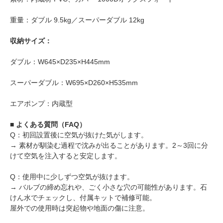
重量：ダブル 9.5kg／スーパーダブル 12kg
収納サイズ：
ダブル：W645×D235×H445mm
スーパーダブル：W695×D260×H535mm
エアポンプ：内蔵型
■ よくある質問（FAQ）
Q：初回設置後に空気が抜けた気がします。
→ 素材が馴染む過程で沈みが出ることがあります。2～3回に分
けて空気を注入すると安定します。
Q：使用中に少しずつ空気が抜けます。
→ バルブの締め忘れや、ごく小さな穴の可能性があります。石
けん水でチェックし、付属キットで補修可能。
屋外での使用時は突起物や地面の傷に注意。