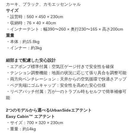
カーキ、ブラック、カモエッセンシャル
サイズ
・設営時：560 × 450 × 230cm
・収納時：76 × 40 × 40cm
・インナーテント：幅390〜260 × 奥行230〜165 × 高さ200cm
重量
・本体：約15.8kg
・インナー：約3kg
細部まで配慮した安心設計
・エアポンプ標準付属：空気圧ゲージ付きで安全性を確保
・テンション調整機能：地面の状況に応じて張り具合を調整可能
・両方向ベンチレーション：天井からの空気循環で快適さアップ
・ペグ先端にゴムキャップ：安全性を高めた安心仕様
・リペアパッチ付属：万が一のトラブル時もセルフで簡単補修可
能
2つのモデルから選べるUrbanSideエアテント
Easy Cabin™ エアテント
・サイズ：700 × 320 × 230cm
・重量：約14kg