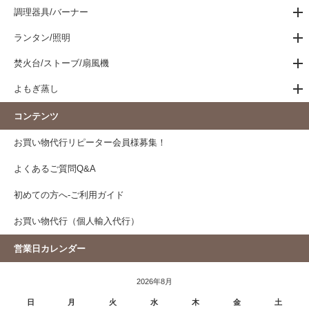
調理器具/バーナー
ランタン/照明
焚火台/ストーブ/扇風機
よもぎ蒸し
コンテンツ
お買い物代行リピーター会員様募集！
よくあるご質問Q&A
初めての方へ-ご利用ガイド
お買い物代行（個人輸入代行）
営業日カレンダー
2026年8月
日
月
火
水
木
金
土