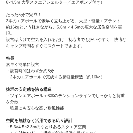
6×4.5m 大型スクエアシェルター／エアポンプ付き）
たった5分で完成！
2本のエアポールで素早く立ち上がる、大型・軽量エアテント
約16kgという軽さながら、5.6m × 4.5mの広大な居住空間を実
現。
設営は広げて空気を入れるだけ。初心者でも扱いやすく、快適な
キャンプ時間をすぐにスタートできます。
特長
素早く簡単に設営
・設営時間はわずか約5分
・2本のエアポールで完成する超軽量構造（約16kg）
抜群の安定感を誇る構造
・ツインエアポール＋6本のテンションラインでしっかりと荷重
を分散
・強風にも安心な高い耐風性能
空間を無駄なく活用できる広々設計
・5.6×4.5×2.3mのゆとりあるスクエア空間
・左右対称のドーム構造で設営場所を選びません