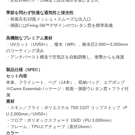
季節を問わず快適な通気性と採光性
・前後左右10面メッシュ＋スムーズな出入口
・側面にはFiring-Slit™デザインのウレタン窓を標準装備
高機能なプレミアム素材
・UVカット（UV50+）、撥水（WR）、耐水圧2,000〜3,000mm
のコーティング済み
・アンチバースト構造で空気圧を自動調整し、衝撃からも保護
製品仕様（SPEC）
セット内容
本体、フライシート、ペグ（14本）、収納バッグ、エアポンプ
※Camo Essentialパッケージ：前面・側面ウレタン窓＋フライ付
属
素材
・スキン／フライ：ポリエステル 75D 210T リップストップ（P
U 2,000mm／UV50+）
・フロア：ポリオックスフォード 150D（PU 3,000mm）
・フレーム：TPUエアチューブ（直径16mm）
カラー