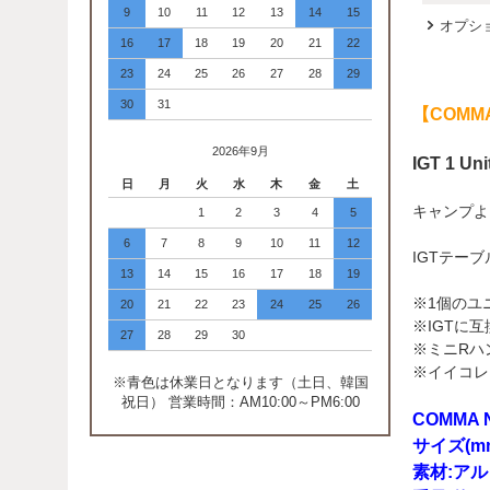
9
10
11
12
13
14
15
オプシ
16
17
18
19
20
21
22
23
24
25
26
27
28
29
30
31
【COMM
2026年9月
IGT 1 Un
日
月
火
水
木
金
土
キャンプよ
1
2
3
4
5
6
7
8
9
10
11
12
IGTテー
13
14
15
16
17
18
19
※1個のユ
20
21
22
23
24
25
26
※IGTに
27
28
29
30
※ミニRハ
※イイコレ
※青色は休業日となります（土日、韓国
祝日） 営業時間：AM10:00～PM6:00
COMMA
サイズ(mm)
素材:ア