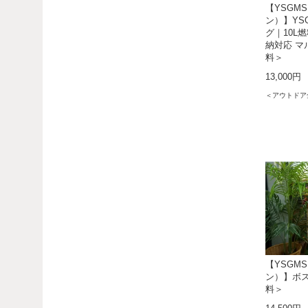
【YSGM
ン）】YS
グ｜10L
納対応 
料＞
13,000円
＜アウトドア
【YSGM
ン）】ボス
料＞