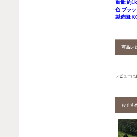
重量:約1k
色:ブラ
製造国:K
商品レ
レビューは
おすす