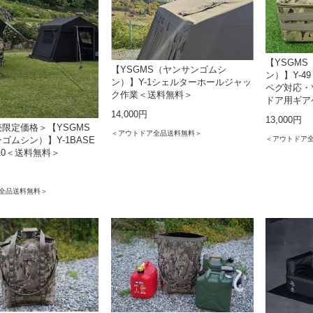
【YSGM
【YSGMS（ヤンサンゴムシ
ン）】Y-4
ン）】Y-1シェルターホールジャッ
ペグ対応・
ク作業＜送料無料＞
ドア用ギア
14,000円
13,000円
限定価格＞【YSGMS
＜アウトドア全品送料無料＞
＜アウトドア
ゴムシン）】Y-1BASE
210＜送料無料＞
全品送料無料＞