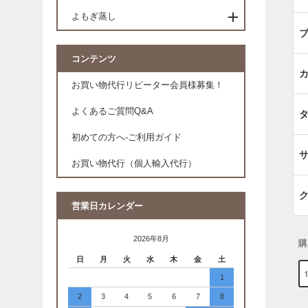
よもぎ蒸し
コンテンツ
お買い物代行リピーター会員様募集！
よくあるご質問Q&A
初めての方へ-ご利用ガイド
お買い物代行（個人輸入代行）
営業日カレンダー
2026年8月
購
日
月
火
水
木
金
土
1
2
3
4
5
6
7
8