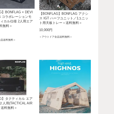
G】BONFLAG × DEVI
【BONFLAG】BONFLAG アクシ
KS コラボレーションモ
ス IGT ハーフユニット／1ユニッ
ティカル仕様 2人用エア
ト用天板トレー＜送料無料＞
料無料＞
10,000円
＜アウトドア全品送料無料＞
全品送料無料＞
AG】タクティカル エア
用(TACTICAL AIR
P)＜送料無料＞