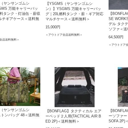
S（ヤンサンゴムシ
【YSGMS（ヤンサンゴムシ
GMS 万能キャリーバッ
ン）】YSGMS 万能キャリーバッ
燃料タンク・灯油缶・薪収
【BONFLA
グ｜20L燃料タンク・薪・ギア対応
マルチギアケース＜送料無
SE WOR
マルチケース＜送料無料＞
デル タク
15,000円
ソファ＜送
＜アウトドア全品送料無料＞
64,500円
全品送料無料＞
＜アウトドア
S（ヤンサンゴムシ
【BONFL
【BONFLAG】タクティカル エア
トンバッグ 48＜送料無
ーソファー２人
ーベッド２人用(TACTICAL AIR B
SOFA 2
ED 2P)＜送料無料＞