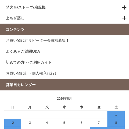
焚火台/ストーブ/扇風機
よもぎ蒸し
コンテンツ
お買い物代行リピーター会員様募集！
よくあるご質問Q&A
初めての方へ-ご利用ガイド
お買い物代行（個人輸入代行）
営業日カレンダー
2026年8月
日
月
火
水
木
金
土
1
2
3
4
5
6
7
8