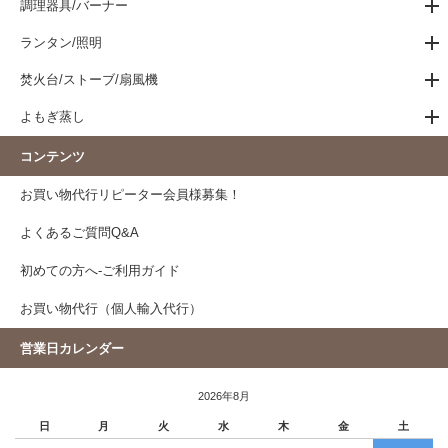
調理器具/バーナー
ランタン/照明
焚火台/ストーブ/扇風機
よもぎ蒸し
コンテンツ
お買い物代行リピーター会員様募集！
よくあるご質問Q&A
初めての方へ-ご利用ガイド
お買い物代行（個人輸入代行）
営業日カレンダー
2026年8月
日
月
火
水
木
金
土