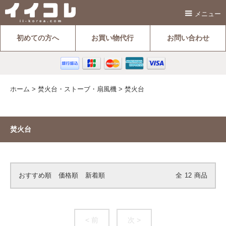
メニュー
初めての方へ
お買い物代行
お問い合わせ
ホーム
>
焚火台・ストーブ・扇風機
>
焚火台
焚火台
おすすめ順
価格順
新着順
全
12
商品
< 前
次 >