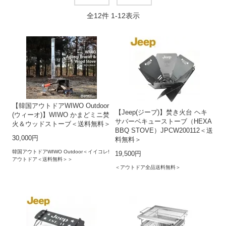
全
12
件
1
-
12
表示
【韓国アウトドアWIWO Outdoor
【Jeep(ジープ)】焚き火台 ヘキ
(ウィーオ)】WIWO かまどミニ焚
サバーベキューストーブ（HEXA
火＆ウッドストーブ＜送料無料＞
BBQ STOVE）JPCW200112＜送
30,000円
料無料＞
韓国アウトドアWIWO Outdoor＜イイコレ!
19,500円
アウトドア＜送料無料＞＞
＜アウトドア全品送料無料＞