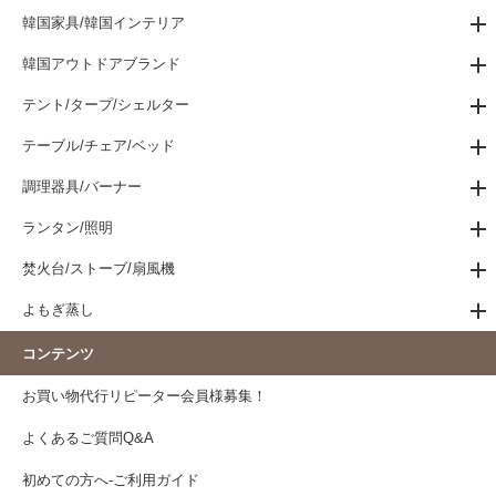
韓国家具/韓国インテリア
韓国アウトドアブランド
テント/タープ/シェルター
テーブル/チェア/ベッド
調理器具/バーナー
ランタン/照明
焚火台/ストーブ/扇風機
よもぎ蒸し
コンテンツ
お買い物代行リピーター会員様募集！
よくあるご質問Q&A
初めての方へ-ご利用ガイド