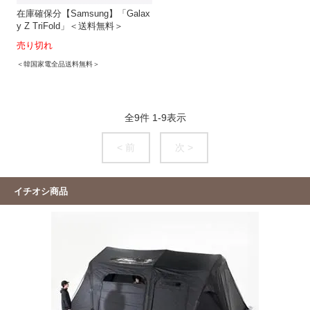
在庫確保分【Samsung】「Galax
y Z TriFold」＜送料無料＞
売り切れ
＜韓国家電全品送料無料＞
全
9
件
1
-
9
表示
< 前
次 >
イチオシ商品