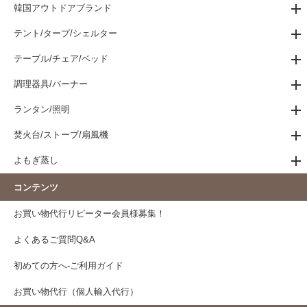
韓国アウトドアブランド
テント/タープ/シェルター
テーブル/チェア/ベッド
調理器具/バーナー
ランタン/照明
焚火台/ストーブ/扇風機
よもぎ蒸し
コンテンツ
お買い物代行リピーター会員様募集！
よくあるご質問Q&A
初めての方へ-ご利用ガイド
お買い物代行（個人輸入代行）