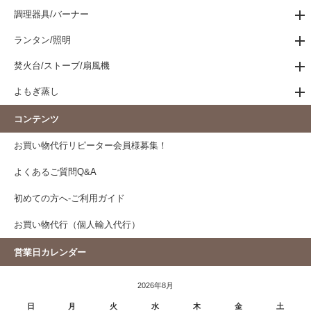
調理器具/バーナー
ランタン/照明
焚火台/ストーブ/扇風機
よもぎ蒸し
コンテンツ
お買い物代行リピーター会員様募集！
よくあるご質問Q&A
初めての方へ-ご利用ガイド
お買い物代行（個人輸入代行）
営業日カレンダー
2026年8月
日
月
火
水
木
金
土