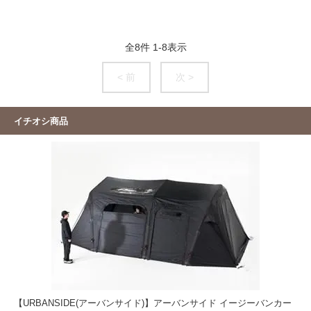
全
8
件
1
-
8
表示
< 前
次 >
イチオシ商品
【URBANSIDE(アーバンサイド)】アーバンサイド イージーバンカー