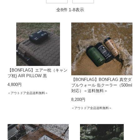
全
8
件
1
-
8
表示
【BONFLAG】エアー枕（キャン
プ枕) AIR PILLOW 黒
【BONFLAG】BONFLAG 真空ダ
4,800円
ブルウォール 缶クーラー（500ml
対応）＜送料無料＞
＜アウトドア全品送料無料＞
8,200円
＜アウトドア全品送料無料＞